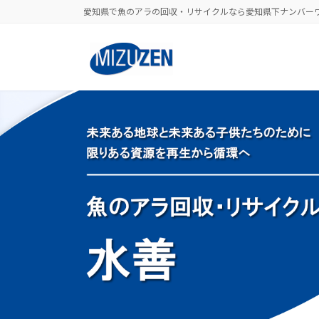
コ
ナ
愛知県で魚のアラの回収・リサイクルなら愛知県下ナンバー
ン
ビ
テ
ゲ
ン
ー
ツ
シ
へ
ョ
ス
ン
キ
に
ッ
移
プ
動