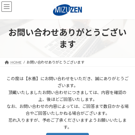
コ
ナ
ン
ビ
テ
ゲ
ン
ー
ツ
シ
お問い合わせありがとうござい
へ
ョ
ス
ン
ます
キ
に
ッ
移
プ
動
HOME
お問い合わせありがとうございます
この度は【水善】にお問い合わせをいただき、誠にありがとうご
ざいます。
頂戴いたしましたお問い合わせにつきましては、内容を確認の
上、後ほどご回答いたします。
なお、お問い合わせの内容によっては、ご回答まで数日かかる場
合やご回答いたしかねる場合がございます。
恐れ入りますが、予めご了承くださいますようお願いいたしま
す。